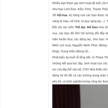
Nhiều bạn tham gia sinh hoạt độ tuổi còn 
như bạn Linh Đan, Kiều Trinh, Thanh Thả
Về
Hội họa
, kỷ năng của các bạn được n
năng tô màu, vẽ hình, tư duy sáng tạo...
Đối với các môn
Thể dục thể thao
như bó
vua, các bạn đã lĩnh hội tương đối đầy đủ
hiện thuần thục các động tác, như bạn:
Minh (cờ vua); Nguyễn Minh Phúc (Bóng 
lông), Trung Hiếu (Bóng rổ)…
Phát biểu tại buổi lễ tổng kết,
cô Phạm Thị
những kết quả học tập, sinh hoạt của các
lực của tập thể cán bộ, CNV Nhà thiếu nhi
động hè tới tất cả các trường trong toàn 
yêu trẻ, có kinh nghiệm trong công tác tha