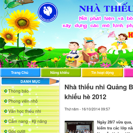
Trang Chủ
Năng khiếu
Tin hoạt động
DANH MỤC
Nhà thiếu nhi Quảng B
Thông báo
khiếu hè 2012
Phóng viên nhỏ
Thứ năm - 16/10/2014 09:57
Văn học thiếu nhi
Cẩm nang - Kỹ năng
Ngày 28/7 vừa qua,
kiểm tra các lớp n
Góc cười