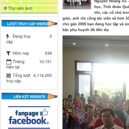
Nguyễn Hoàng Vũ -
học, Tỉnh đoàn Quả
Thư viện ảnh
nhi, các cô chú tro
giáo, anh chị cộng tác viên và hơn 10
LƯỢT TRUY CẬP WEBSITE
cho gần 2000 bạn đang học tập và si
bậc phụ huynh đã đến dự.
Đang truy
3
cập
Hôm nay
538
Tháng
10,151
hiện tại
Tổng lượt
4,116,200
truy cập
LIÊN KẾT WEBSITE