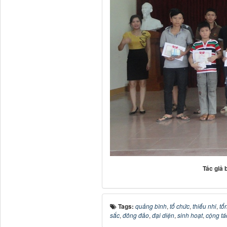
Tác giả 
Tags:
quảng bình
,
tổ chức
,
thiếu nhi
,
tổ
sắc
,
đông đảo
,
đại diện
,
sinh hoạt
,
cộng tá