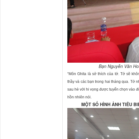
Bạn Nguyễn Văn Hoà
“Môn Ghita là sở thích của tớ. Tớ sẽ k
thầy và các bạn trong hai tháng qua. Tớ n
sau hè với hi vọng được tuyển chọn vào độ
hồn nhiên nói.
MỘT SỐ HÌNH ẢNH TIÊU BI