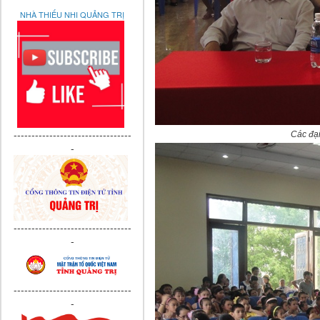
NHÀ THIẾU NHI QUẢNG TRỊ
---------------------------------
Các đại
-
---------------------------------
-
---------------------------------
-