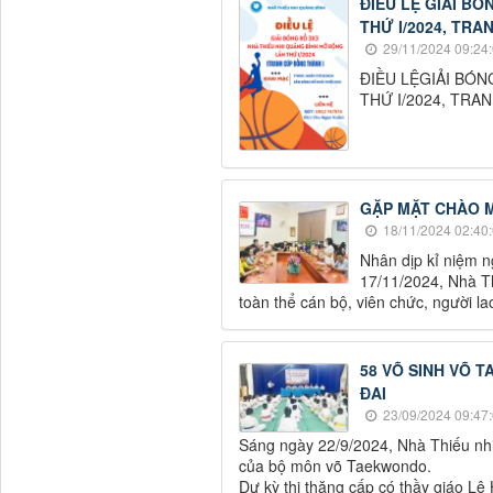
ĐIỀU LỆ GIẢI BÓ
THỨ I/2024, TR
29/11/2024 09:24
ĐIỀU LỆGIẢI BÓN
THỨ I/2024, TR
GẶP MẶT CHÀO M
18/11/2024 02:40
Nhân dịp kỉ niệm n
17/11/2024, Nhà T
toàn thể cán bộ, viên chức, người la
58 VÕ SINH VÕ 
ĐAI
23/09/2024 09:47
Sáng ngày 22/9/2024, Nhà Thiếu nhi 
của bộ môn võ Taekwondo.
Dự kỳ thi thăng cấp có thầy giáo L