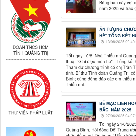
Bóng bàn cây vợt x
năm 2025 và trao g
ẤN TƯỢNG CHƯƠN
HÈ” TỔNG KẾT H
13/08/2025 09:40
ĐOÀN TNCS HCM
TỈNH QUẢNG TRỊ
Tối ngày 10/8, Nhà Thiếu nhi Quảng
---------------------------------
thuật “Giai điệu mùa hè” - Tổng kết
-
Tham dự chương trình có chị Trần 
tỉnh, Bí thư Tỉnh đoàn Quảng Trị; 
Bình; cùng đông đảo các em thiếu nh
Thiếu nhi.​
BẾ MẠC LIÊN HOA
BẮC, NĂM 2025
THƯ VIỆN PHÁP LUẬT
27/06/2025 04:07
---------------------------------
Tối ngày 24/6/2025
-
Quảng Bình, Hội đồng Đội Trung ươ
chức Bế mạc Liên hoan “Tiếng kèn Đ