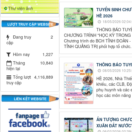
Thư viện ảnh
TUYỂN SINH CHƯ
HÈ 2026
18/05/2026 02:04
LƯỢT TRUY CẬP WEBSITE
THÔNG BÁO ​TUY
CHƯƠNG TRÌNH "HỌC KỲ TRONG 
Đang truy
2
Chương trình do BCH TỈNH ĐOÀN 
cập
TỈNH QUẢNG TRỊ phối hợp tổ chức.​
Hôm nay
1,227
Tháng
10,840
THÔNG BÁO TUYỂ
hiện tại
08/05/2026 10:25
Tổng lượt
4,116,889
​HÈ 2026, Nhà Thiế
truy cập
khiếu, các CLB, Độ
phụ huynh và các e
học các môn năng k
LIÊN KẾT WEBSITE
ẤN TƯỢNG CHƯƠ
XUÂN ĐẤT NƯỚC
06/02/2026 02:29