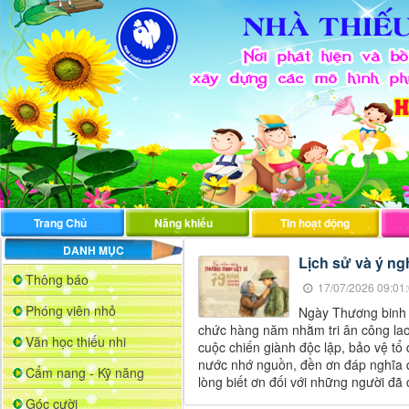
Trang Chủ
Năng khiếu
Tin hoạt động
DANH MỤC
Lịch sử và ý ngh
Thông báo
17/07/2026 09:01
Phóng viên nhỏ
Ngày Thương binh li
chức hàng năm nhằm tri ân công lao 
Văn học thiếu nhi
cuộc chiến giành độc lập, bảo vệ tổ
nước nhớ nguồn, đền ơn đáp nghĩa qu
Cẩm nang - Kỹ năng
lòng biết ơn đối với những người đã
Góc cười