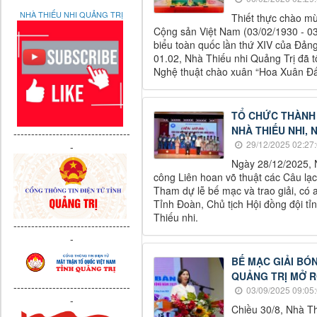
NHÀ THIẾU NHI QUẢNG TRỊ
Thiết thực chào m
Cộng sản Việt Nam (03/02/1930 - 03
biểu toàn quốc lần thứ XIV của Đản
01.02, Nhà Thiếu nhi Quảng Trị đã 
Nghệ thuật chào xuân “Hoa Xuân Đấ
TỔ CHỨC THÀNH 
NHÀ THIẾU NHI, 
---------------------------------
29/12/2025 02:27
-
Ngày 28/12/2025, 
công Liên hoan võ thuật các Câu lạ
Tham dự lễ bế mạc và trao giải, có 
Tỉnh Đoàn, Chủ tịch Hội đồng đội tỉ
Thiếu nhi.
---------------------------------
-
BẾ MẠC GIẢI BÓ
QUẢNG TRỊ MỞ R
---------------------------------
03/09/2025 09:05
-
Chiều 30/8, Nhà Th