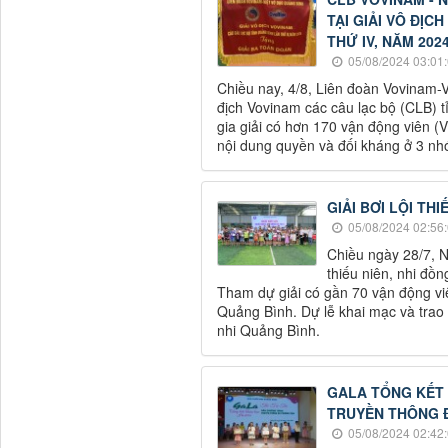
TẠI GIẢI VÔ ĐỊC
THỨ IV, NĂM 2024
05/08/2024 03:01
Chiều nay, 4/8, Liên đoàn Vovinam-V
địch Vovinam các câu lạc bộ (CLB) 
gia giải có hơn 170 vận động viên (V
nội dung quyền và đối kháng ở 3 nhóm
GIẢI BƠI LỘI THI
05/08/2024 02:56
Chiều ngày 28/7, N
thiếu niên, nhi đồ
Tham dự giải có gần 70 vận động viê
Quảng Bình. Dự lễ khai mạc và trao 
nhi Quảng Bình.
GALA TỔNG KẾT 
TRUYỀN THÔNG Đ
05/08/2024 02:42