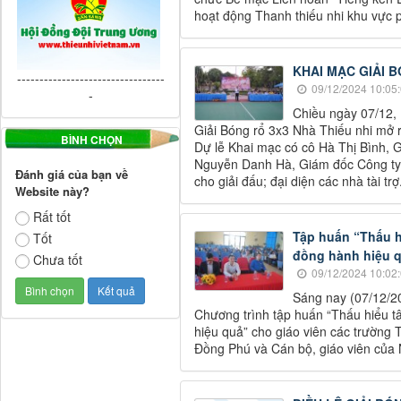
hoạt động Thanh thiếu nhi khu vực 
KHAI MẠC GIẢI 
---------------------------------
09/12/2024 10:05
-
Chiều ngày 07/12,
Giải Bóng rổ 3x3 Nhà Thiếu nhi mở 
BÌNH CHỌN
Dự lễ Khai mạc có cô Hà Thị Bình, 
Nguyễn Danh Hà, Giám đốc Công ty 
Đánh giá của bạn về
cho giải đấu; đại diện các nhà tài trợ
Website này?
Rất tốt
Tập huấn “Thấu hi
Tốt
đồng hành hiệu q
Chưa tốt
09/12/2024 10:02
Sáng nay (07/12/2
Chương trình tập huấn “Thấu hiểu tâ
hiệu quả” cho giáo viên các trường
Đồng Phú và Cán bộ, giáo viên của 