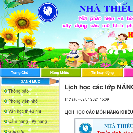
Trang Chủ
Năng khiếu
Tin hoạt động
DANH MỤC
Lịch học các lớp NĂN
Thông báo
Thứ sáu - 09/04/2021 15:09
Phóng viên nhỏ
Văn học thiếu nhi
LỊCH HỌC CÁC MÔN NĂNG KHIẾU
Cẩm nang - Kỹ năng
Góc cười