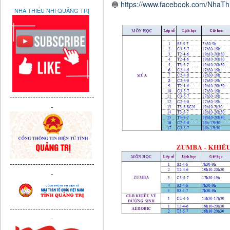
🔵
https://www.facebook.com/NhaTh
NHÀ THIẾU NHI QUẢNG TRỊ
---------------------------------
-
---------------------------------
-
---------------------------------
-