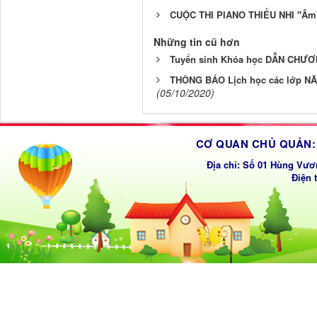
CUỘC THI PIANO THIẾU NHI "Âm
Những tin cũ hơn
Tuyển sinh Khóa học DẪN CHƯƠ
THÔNG BÁO Lịch học các lớp NĂNG
(05/10/2020)
CƠ QUAN CHỦ QUẢN: 
Địa chỉ: Số 01 Hùng Vươ
Điện 