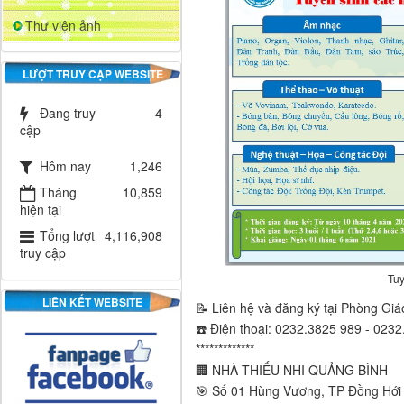
Thư viện ảnh
LƯỢT TRUY CẬP WEBSITE
Đang truy
4
cập
Hôm nay
1,246
Tháng
10,859
hiện tại
Tổng lượt
4,116,908
truy cập
Tuy
LIÊN KẾT WEBSITE
📝 Liên hệ và đăng ký tại Phòng Giá
☎️ Điện thoại: 0232.3825 989 - 023
*************
🏢 NHÀ THIẾU NHI QUẢNG BÌNH
🎯 Số 01 Hùng Vương, TP Đồng Hới