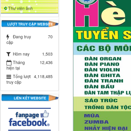
Thư viện ảnh
LƯỢT TRUY CẬP WEBSITE
Đang truy
70
cập
Hôm nay
1,503
Tháng
12,436
hiện tại
Tổng lượt
4,118,485
truy cập
LIÊN KẾT WEBSITE