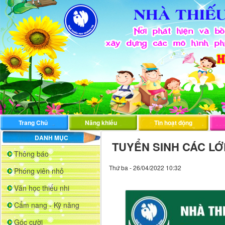
Trang Chủ
Năng khiếu
Tin hoạt động
DANH MỤC
TUYỂN SINH CÁC LỚ
Thông báo
Thứ ba - 26/04/2022 10:32
Phóng viên nhỏ
Văn học thiếu nhi
Cẩm nang - Kỹ năng
Góc cười