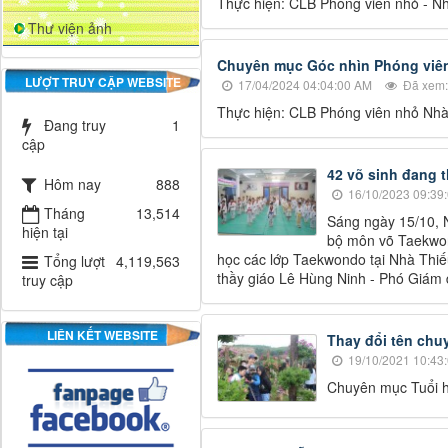
Thực hiện: CLB Phóng viên nhỏ - N
Thư viện ảnh
Chuyên mục Góc nhìn Phóng viên
LƯỢT TRUY CẬP WEBSITE
17/04/2024 04:04:00 AM
Đã xem:
Thực hiện: CLB Phóng viên nhỏ Nhà
Đang truy
1
cập
42 võ sinh đang 
Hôm nay
888
16/10/2023 09:39
Tháng
13,514
Sáng ngày 15/10, N
hiện tại
bộ môn võ Taekwon
học các lớp Taekwondo tại Nhà Thiế
Tổng lượt
4,119,563
thầy giáo Lê Hùng Ninh - Phó Giám
truy cập
LIÊN KẾT WEBSITE
Thay đổi tên chu
19/10/2021 10:43
Chuyên mục Tuổi 