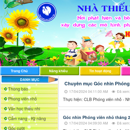
Trang Chủ
Năng khiếu
Tin hoạt động
DANH MỤC
Chuyên mục Góc nhìn Phóng 
Thông báo
17/04/2024 04:11:00 AM
Đã xem:
Phóng viên nhỏ
Thực hiện: CLB Phóng viên nhỏ - N
Văn học thiếu nhi
Góc nhìn Phóng viên nhỏ tháng 2
Cẩm nang - Kỹ năng
17/04/2024 04:09:00 AM
Đã xem:
Góc cười