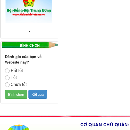
---------------------------------
-
BÌNH CHỌN
Đánh giá của bạn về
Website này?
Rất tốt
Tốt
Chưa tốt
CƠ QUAN CHỦ QUẢN: 