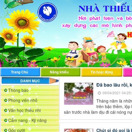
Trang Chủ
Năng khiếu
Tin hoạt động
DANH MỤC
Đã bao lâu rồi,
Thông báo
09/04/2021 04:25
Phóng viên nhỏ
Tháng năm là nhữn
trên bậc thềm, lộp 
Văn học thiếu nhi
sân trước nhà làm dịu đi cái nóng 
Cẩm nang - Kỹ năng
Góc cười
Chút gì đó gọi là 