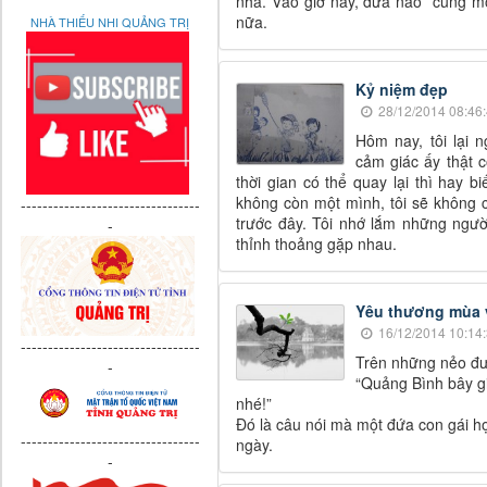
nhà. Vào giờ này, đứa nào cũng mo
nữa.
NHÀ THIẾU NHI QUẢNG TRỊ
Kỷ niệm đẹp
28/12/2014 08:46
Hôm nay, tôi lại 
cảm giác ấy thật 
thời gian có thể quay lại thì hay 
không còn một mình, tôi sẽ không c
---------------------------------
trước đây. Tôi nhớ lắm những ngườ
-
thỉnh thoảng gặp nhau.
Yêu thương mùa 
16/12/2014 10:14
---------------------------------
Trên những nẻo đư
-
“Quảng Bình bây g
nhé!”
Đó là câu nói mà một đứa con gái họ
---------------------------------
ngày.
-