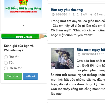
Bàn tay yêu thương
16/10/2014 12:10:12 AM
Đã xem:
---------------------------------
Trong một tiết dạy vẽ, cô giáo bảo c
-
- Các em hãy vẽ điều gì làm các em t
Cô thầm nghĩ: “Chắc rồi các em cũn
hoặc một cuốn truyện tranh”.
BÌNH CHỌN
Đánh giá của bạn về
Bữa cơm ngày b
Website này?
16/10/2014 12:07
Rất tốt
Cơn bão lớn nhất 
Tốt
tôi. Buổi tối hôm b
Chưa tốt
cối phần phật, tiến
ào như trút nước. Ngoài đường khôn
mọi thứ, bật gốc những cây to, đập 
hiệu, đồ vật chưa được buộc kỹ. Tôi
Cơn lốc xoáy càng lúc càng mạnh tư
lúc nào.