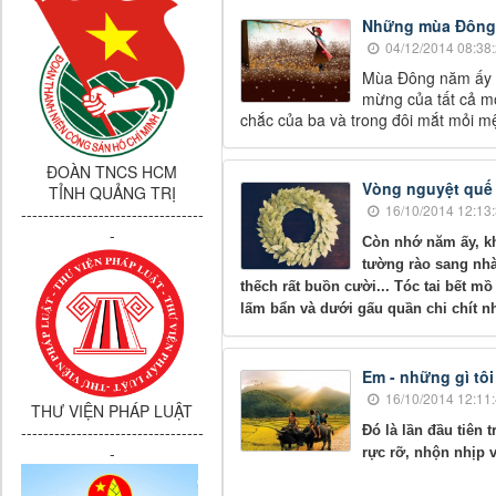
Những mùa Đông
04/12/2014 08:38
Mùa Đông năm ấy tô
mừng của tất cả mọ
chắc của ba và trong đôi mắt mỏi m
ĐOÀN TNCS HCM
Vòng nguyệt quế
TỈNH QUẢNG TRỊ
16/10/2014 12:13
---------------------------------
-
Còn nhớ năm ấy, kh
tường rào sang nhà
thếch rất buồn cười... Tóc tai bết m
lấm bẩn và dưới gấu quần chi chít n
Em - những gì tôi
16/10/2014 12:11
THƯ VIỆN PHÁP LUẬT
---------------------------------
Đó là lần đầu tiên 
-
rực rỡ, nhộn nhịp v