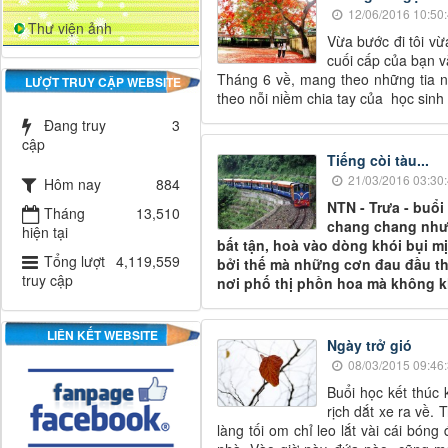
12/06/2016 10:50
Thư viện ảnh
Vừa bước đi tôi vừa
cuối cấp của bạn và
Tháng 6 về, mang theo những tia n
LƯỢT TRUY CẬP WEBSITE
theo nỗi niềm chia tay của học sinh 
Đang truy
3
cập
Tiếng còi tàu...
21/03/2016 03:30
Hôm nay
884
NTN - Trưa - buổi
Tháng
13,510
chang chang như
hiện tại
bất tận, hoà vào dòng khói bụi m
Tổng lượt
4,119,559
bởi thế mà những cơn đau đầu t
truy cập
nơi phố thị phồn hoa mà không kh
LIÊN KẾT WEBSITE
Ngày trở gió
08/03/2015 09:46
Buổi học kết thúc 
rịch dắt xe ra về.
làng tối om chỉ leo lắt vài cái bón