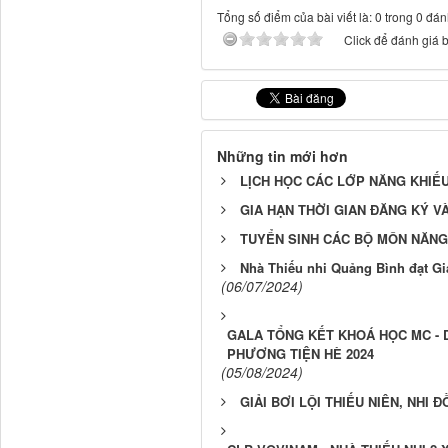
Tổng số điểm của bài viết là: 0 trong 0 đán
Click để đánh giá b
Những tin mới hơn
LỊCH HỌC CÁC LỚP NĂNG KHIẾU
GIA HẠN THỜI GIAN ĐĂNG KÝ V
TUYỂN SINH CÁC BỘ MÔN NĂNG 
Nhà Thiếu nhi Quảng Bình đạt Giải
(06/07/2024)
GALA TỔNG KẾT KHOÁ HỌC MC -
PHƯƠNG TIỆN HÈ 2024
(05/08/2024)
GIẢI BƠI LỘI THIẾU NIÊN, NHI 