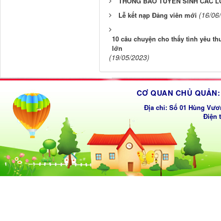
THÔNG BÁO TUYỂN SINH CÁC L
(16/06
Lễ kết nạp Đảng viên mới
10 câu chuyện cho thấy tình yêu th
lớn
(19/05/2023)
CƠ QUAN CHỦ QUẢN: 
Địa chỉ: Số 01 Hùng Vươ
Điện 