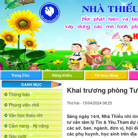
Trang Chủ
Năng khiếu
Tin hoạt động
DANH MỤC
Khai trương phòng Tư
Thông báo
Thứ hai - 15/04/2024 08:25
Phóng viên nhỏ
Văn học thiếu nhi
Sáng ngày 14/4, Nhà Thiếu nhi t
tư vấn tâm lý Tin & Yêu.Tham dự 
Cẩm nang - Kỹ năng
các sở, ban, ngành, đơn vị, hội
các phụ huynh, học sinh trên địa 
Góc cười