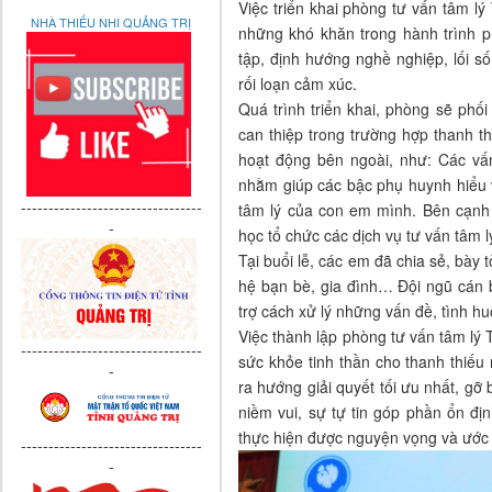
Việc triển khai phòng tư vấn tâm lý
NHÀ THIẾU NHI QUẢNG TRỊ
những khó khăn trong hành trình p
tập, định hướng nghề nghiệp, lối s
rối loạn cảm xúc.
Quá trình triển khai, phòng sẽ phối
can thiệp trong trường hợp thanh t
hoạt động bên ngoài, như: Các vấ
nhằm giúp các bậc phụ huynh hiểu 
---------------------------------
tâm lý của con em mình. Bên cạnh 
-
học tổ chức các dịch vụ tư vấn tâm l
Tại buổi lễ, các em đã chia sẻ, bày
hệ bạn bè, gia đình… Đội ngũ cán b
trợ cách xử lý những vấn đề, tình 
Việc thành lập phòng tư vấn tâm lý
---------------------------------
sức khỏe tinh thần cho thanh thiếu 
-
ra hướng giải quyết tối ưu nhất, gỡ
niềm vui, sự tự tin góp phần ổn đị
thực hiện được nguyện vọng và ước
---------------------------------
-