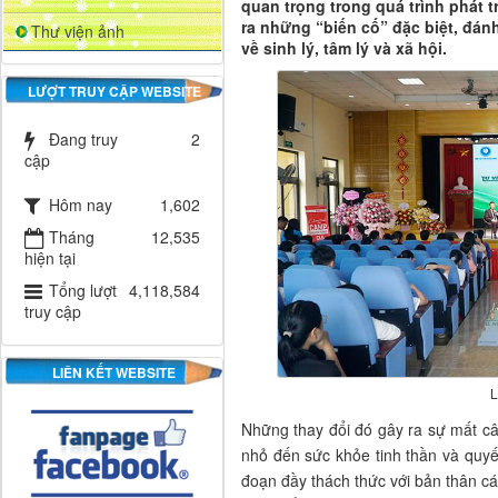
quan trọng trong quá trình phát t
ra những “biến cố” đặc biệt, đán
Thư viện ảnh
về sinh lý, tâm lý và xã hội.
LƯỢT TRUY CẬP WEBSITE
Đang truy
2
cập
Hôm nay
1,602
Tháng
12,535
hiện tại
Tổng lượt
4,118,584
truy cập
LIÊN KẾT WEBSITE
L
Những thay đổi đó gây ra sự mất c
nhỏ đến sức khỏe tinh thần và quyế
đoạn đầy thách thức với bản thân c