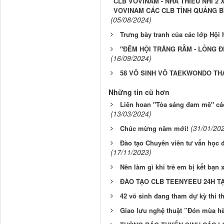
CLB VOVINAM - NHÀ THIẾU NHI 2 
VOVINAM CÁC CLB TỈNH QUẢNG BÌ
(05/08/2024)
Trưng bày tranh của các lớp Hội 
"ĐÊM HỘI TRĂNG RẰM - LỒNG 
(16/09/2024)
58 VÕ SINH VÕ TAEKWONDO TH
Những tin cũ hơn
Liên hoan "Tỏa sáng đam mê" cá
(13/03/2024)
(31/01/20
Chúc mừng năm mới!
Đào tạo Chuyên viên tư vấn học đ
(17/11/2023)
Nên làm gì khi trẻ em bị kết bạn
ĐÀO TẠO CLB TEENYEEU 24H TẠ
42 võ sinh đang tham dự kỳ thi 
Giao lưu nghệ thuật ”Đón mùa hè