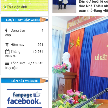
Đến dự buổi lễ có
đốc Nhà Thiếu nh
Thư viện ảnh
toàn thể Đảng vi
LƯỢT TRUY CẬP WEBSITE
Đang truy
4
cập
Hôm nay
951
Tháng
10,564
hiện tại
Tổng lượt
4,116,613
truy cập
LIÊN KẾT WEBSITE