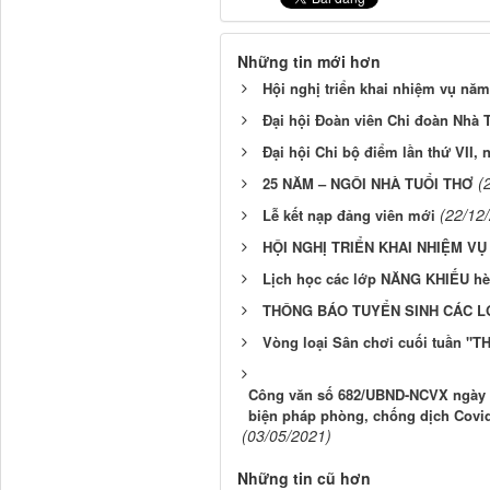
Những tin mới hơn
Hội nghị triển khai nhiệm vụ năm
Đại hội Đoàn viên Chi đoàn Nhà T
Đại hội Chi bộ điểm lần thứ VII,
(
25 NĂM – NGÔI NHÀ TUỔI THƠ
(22/12
Lễ kết nạp đảng viên mới
HỘI NGHỊ TRIỂN KHAI NHIỆM VỤ
Lịch học các lớp NĂNG KHIẾU hè
THÔNG BÁO TUYỂN SINH CÁC L
Vòng loại Sân chơi cuối tuần "
Công văn số 682/UBND-NCVX ngày 0
biện pháp phòng, chống dịch Covid-
(03/05/2021)
Những tin cũ hơn