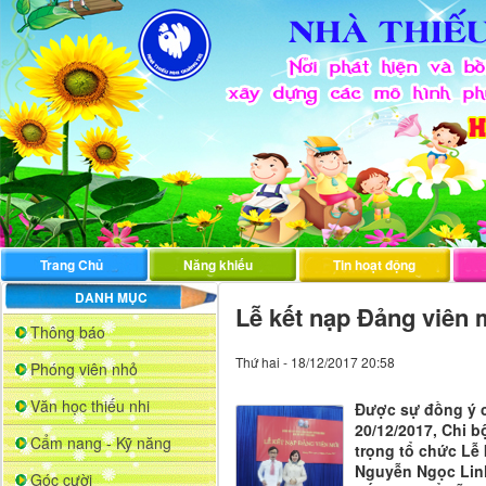
Trang Chủ
Năng khiếu
Tin hoạt động
DANH MỤC
Lễ kết nạp Đảng viên 
Thông báo
Thứ hai - 18/12/2017 20:58
Phóng viên nhỏ
Văn học thiếu nhi
Được sự đồng ý 
20/12/2017, Chi 
Cẩm nang - Kỹ năng
trọng tổ chức Lễ
Nguyễn Ngọc Lin
Góc cười