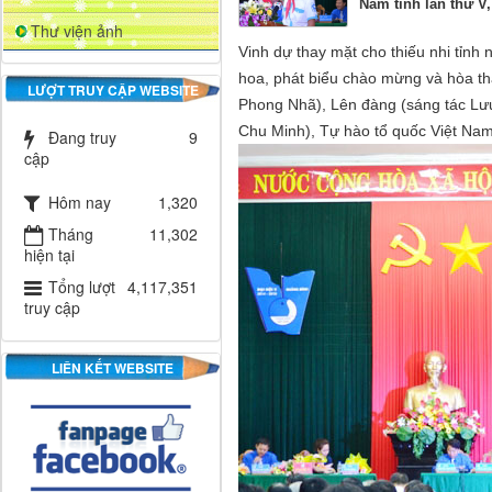
Nam tỉnh lần thứ V,
Thư viện ảnh
Vinh dự thay mặt cho thiếu nhi tỉnh
hoa, phát biểu chào mừng và hòa th
LƯỢT TRUY CẬP WEBSITE
Phong Nhã), Lên đàng (sáng tác Lư
Chu Minh), Tự hào tổ quốc Việt Nam
Đang truy
9
cập
Hôm nay
1,320
Tháng
11,302
hiện tại
Tổng lượt
4,117,351
truy cập
LIÊN KẾT WEBSITE