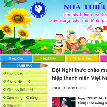
Trang Chủ
Năng khiếu
Tin hoạt động
DANH MỤC
Đội Nghi thức chào mừ
Thông báo
hiệp thanh niên Việt N
Phóng viên nhỏ
Thứ tư - 15/10/2014 22:13
Văn học thiếu nhi
Cẩm nang - Kỹ năng
Ngày 09/10/2014, Đ
Bình) chào mừng Đạ
Góc cười